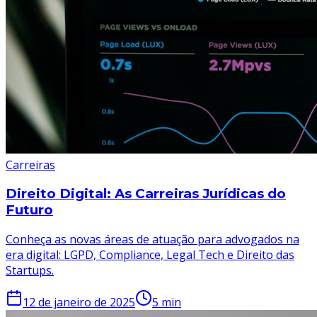
Carreiras
Direito Digital: As Carreiras Jurídicas do
Futuro
Conheça as novas áreas de atuação para advogados na
era digital: LGPD, Compliance, Legal Tech e Direito das
Startups.
12 de janeiro de 2025
5
min