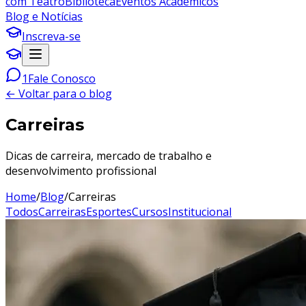
com Teatro
Biblioteca
Eventos Acadêmicos
Blog e Notícias
Inscreva-se
1
Fale Conosco
← Voltar para o blog
Carreiras
Dicas de carreira, mercado de trabalho e
desenvolvimento profissional
Home
/
Blog
/
Carreiras
Todos
Carreiras
Esportes
Cursos
Institucional