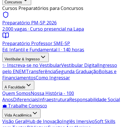
Concursos
Cursos Preparatórios para Concursos
Preparatório PM-SP 2026
2.000 vagas · Curso presencial na Lapa
Preparatório Professor SME-SP
Ed. Infantil e Fundamental I · 140 horas
Vestibular & Ingresso
✨ Inscreva-se no Vestibular
Vestibular Digital
Ingresso
pelo ENEM
Transferência
Segunda Graduação
Bolsas e
Financiamentos
Como Ingressar
A Faculdade
Quem Somos
Nossa História - 100
Anos
Diferenciais
Infraestrutura
Responsabilidade Social
💼 Trabalhe Conosco
Vida Acadêmica
Visão Geral
Hub de Inovação
Inglês Imersivo
Soft Skills