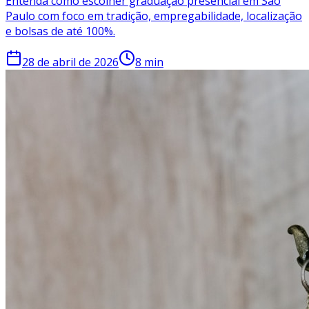
Entenda como escolher graduação presencial em São
Paulo com foco em tradição, empregabilidade, localização
e bolsas de até 100%.
28 de abril de 2026
8
min