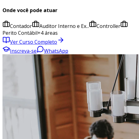
Onde você pode atuar
Contador
Auditor Interno e Ex...
Controller
Perito Contábil
+
4
áreas
Ver Curso Completo
Inscreva-se
WhatsApp