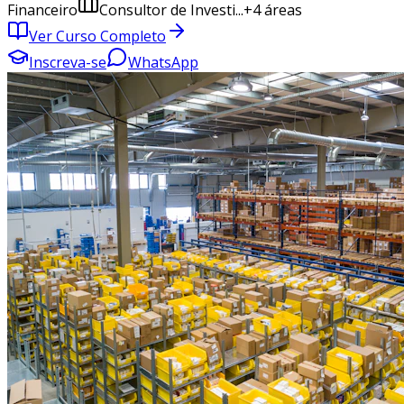
Financeiro
Consultor de Investi...
+
4
áreas
Ver Curso Completo
Inscreva-se
WhatsApp