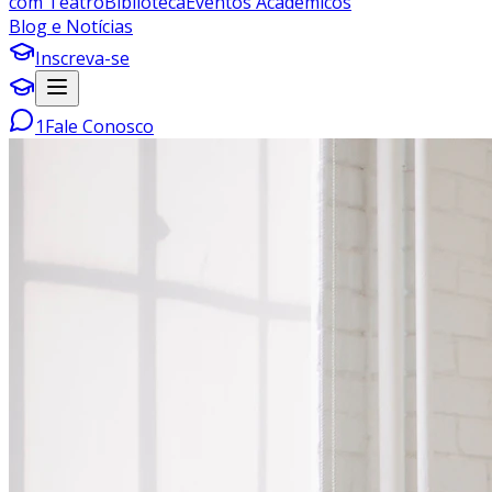
com Teatro
Biblioteca
Eventos Acadêmicos
Blog e Notícias
Inscreva-se
1
Fale Conosco