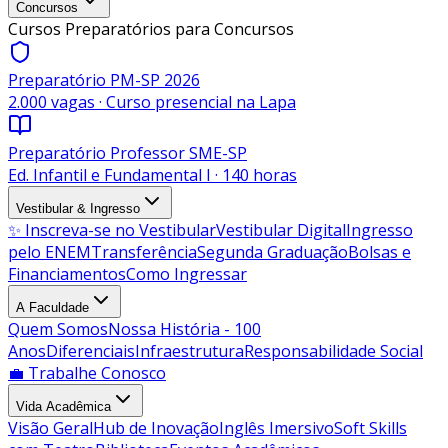
Concursos
Cursos Preparatórios para Concursos
Preparatório PM-SP 2026
2.000 vagas · Curso presencial na Lapa
Preparatório Professor SME-SP
Ed. Infantil e Fundamental I · 140 horas
Vestibular & Ingresso
✨ Inscreva-se no Vestibular
Vestibular Digital
Ingresso
pelo ENEM
Transferência
Segunda Graduação
Bolsas e
Financiamentos
Como Ingressar
A Faculdade
Quem Somos
Nossa História - 100
Anos
Diferenciais
Infraestrutura
Responsabilidade Social
💼 Trabalhe Conosco
Vida Acadêmica
Visão Geral
Hub de Inovação
Inglês Imersivo
Soft Skills