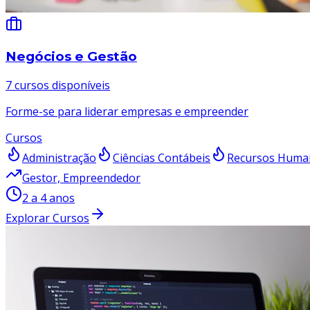
Negócios e Gestão
7
curso
s
disponíve
is
Forme-se para liderar empresas e empreender
Cursos
Administração
Ciências Contábeis
Recursos Huma
Gestor, Empreendedor
2 a 4 anos
Explorar Cursos