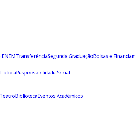
lo ENEM
Transferência
Segunda Graduação
Bolsas e Financia
trutura
Responsabilidade Social
 Teatro
Biblioteca
Eventos Acadêmicos