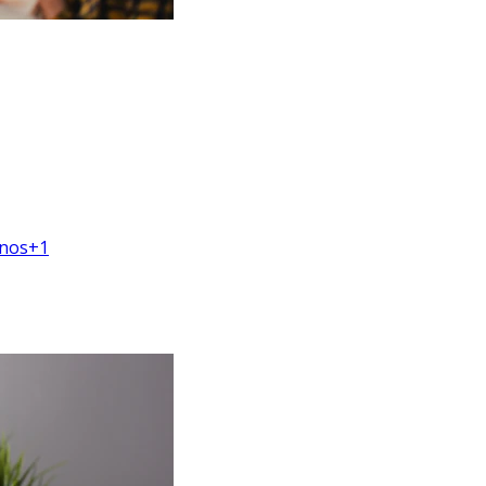
nos
+
1