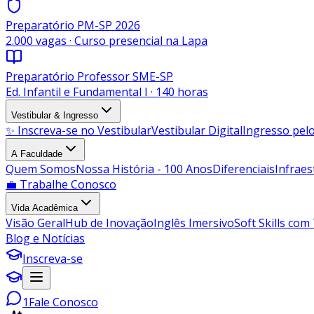
Preparatório PM-SP 2026
2.000 vagas · Curso presencial na Lapa
Preparatório Professor SME-SP
Ed. Infantil e Fundamental I · 140 horas
Vestibular & Ingresso
✨ Inscreva-se no Vestibular
Vestibular Digital
Ingresso pe
A Faculdade
Quem Somos
Nossa História - 100 Anos
Diferenciais
Infraes
💼 Trabalhe Conosco
Vida Acadêmica
Visão Geral
Hub de Inovação
Inglês Imersivo
Soft Skills com
Blog e Notícias
Inscreva-se
1
Fale Conosco