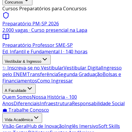
Concursos
Cursos Preparatórios para Concursos
Preparatório PM-SP 2026
2.000 vagas · Curso presencial na Lapa
Preparatório Professor SME-SP
Ed. Infantil e Fundamental I · 140 horas
Vestibular & Ingresso
✨ Inscreva-se no Vestibular
Vestibular Digital
Ingresso
pelo ENEM
Transferência
Segunda Graduação
Bolsas e
Financiamentos
Como Ingressar
A Faculdade
Quem Somos
Nossa História - 100
Anos
Diferenciais
Infraestrutura
Responsabilidade Social
💼 Trabalhe Conosco
Vida Acadêmica
Visão Geral
Hub de Inovação
Inglês Imersivo
Soft Skills