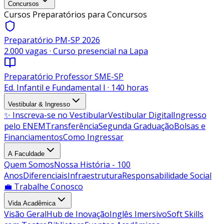
Concursos
Cursos Preparatórios para Concursos
Preparatório PM-SP 2026
2.000 vagas · Curso presencial na Lapa
Preparatório Professor SME-SP
Ed. Infantil e Fundamental I · 140 horas
Vestibular & Ingresso
✨ Inscreva-se no Vestibular
Vestibular Digital
Ingresso
pelo ENEM
Transferência
Segunda Graduação
Bolsas e
Financiamentos
Como Ingressar
A Faculdade
Quem Somos
Nossa História - 100
Anos
Diferenciais
Infraestrutura
Responsabilidade Social
💼 Trabalhe Conosco
Vida Acadêmica
Visão Geral
Hub de Inovação
Inglês Imersivo
Soft Skills