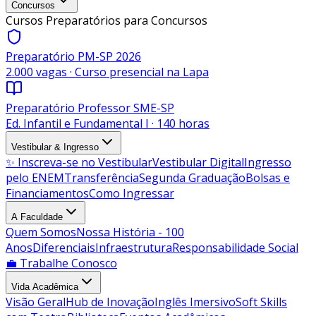
Concursos
Cursos Preparatórios para Concursos
Preparatório PM-SP 2026
2.000 vagas · Curso presencial na Lapa
Preparatório Professor SME-SP
Ed. Infantil e Fundamental I · 140 horas
Vestibular & Ingresso
✨ Inscreva-se no Vestibular
Vestibular Digital
Ingresso
pelo ENEM
Transferência
Segunda Graduação
Bolsas e
Financiamentos
Como Ingressar
A Faculdade
Quem Somos
Nossa História - 100
Anos
Diferenciais
Infraestrutura
Responsabilidade Social
💼 Trabalhe Conosco
Vida Acadêmica
Visão Geral
Hub de Inovação
Inglês Imersivo
Soft Skills