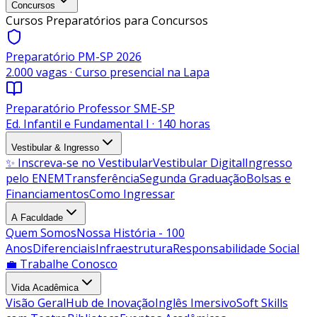
Concursos
Cursos Preparatórios para Concursos
Preparatório PM-SP 2026
2.000 vagas · Curso presencial na Lapa
Preparatório Professor SME-SP
Ed. Infantil e Fundamental I · 140 horas
Vestibular & Ingresso
✨ Inscreva-se no Vestibular
Vestibular Digital
Ingresso
pelo ENEM
Transferência
Segunda Graduação
Bolsas e
Financiamentos
Como Ingressar
A Faculdade
Quem Somos
Nossa História - 100
Anos
Diferenciais
Infraestrutura
Responsabilidade Social
💼 Trabalhe Conosco
Vida Acadêmica
Visão Geral
Hub de Inovação
Inglês Imersivo
Soft Skills