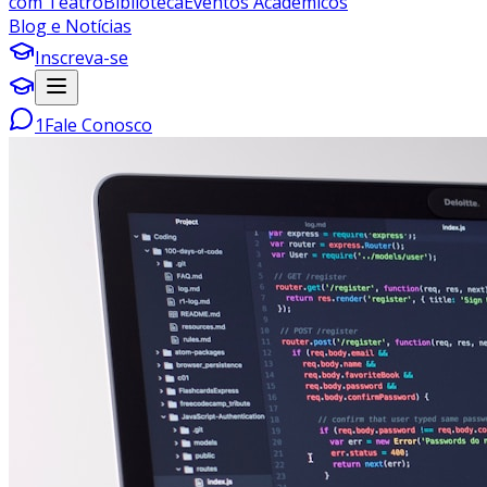
com Teatro
Biblioteca
Eventos Acadêmicos
Blog e Notícias
Inscreva-se
1
Fale Conosco