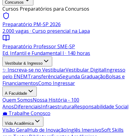
Concursos
Cursos Preparatórios para Concursos
Preparatório PM-SP 2026
2.000 vagas · Curso presencial na Lapa
Preparatório Professor SME-SP
Ed. Infantil e Fundamental I · 140 horas
Vestibular & Ingresso
✨ Inscreva-se no Vestibular
Vestibular Digital
Ingresso
pelo ENEM
Transferência
Segunda Graduação
Bolsas e
Financiamentos
Como Ingressar
A Faculdade
Quem Somos
Nossa História - 100
Anos
Diferenciais
Infraestrutura
Responsabilidade Social
💼 Trabalhe Conosco
Vida Acadêmica
Visão Geral
Hub de Inovação
Inglês Imersivo
Soft Skills