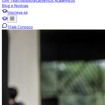
com Teatro
Biblioteca
Eventos Acadêmicos
Blog e Notícias
Inscreva-se
1
Fale Conosco