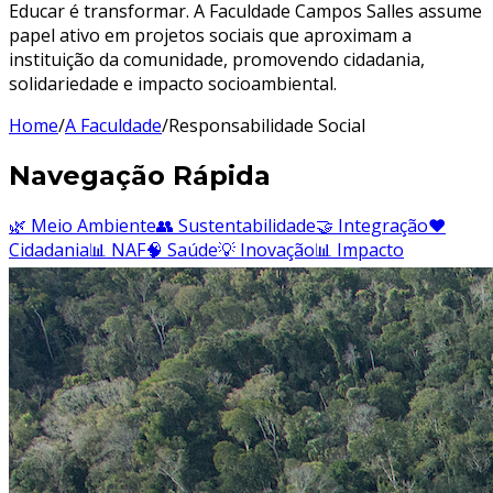
Educar é transformar. A Faculdade Campos Salles assume
papel ativo em projetos sociais que aproximam a
instituição da comunidade, promovendo cidadania,
solidariedade e impacto socioambiental.
Home
/
A Faculdade
/
Responsabilidade Social
Navegação Rápida
🌿 Meio Ambiente
👥 Sustentabilidade
🤝 Integração
❤️
Cidadania
📊 NAF
🧠 Saúde
💡 Inovação
📊 Impacto