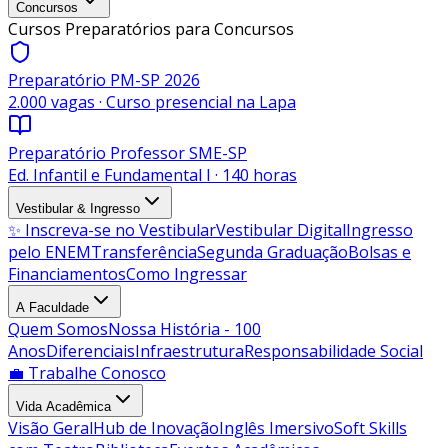
Concursos
Cursos Preparatórios para Concursos
Preparatório PM-SP 2026
2.000 vagas · Curso presencial na Lapa
Preparatório Professor SME-SP
Ed. Infantil e Fundamental I · 140 horas
Vestibular & Ingresso
✨ Inscreva-se no Vestibular
Vestibular Digital
Ingresso
pelo ENEM
Transferência
Segunda Graduação
Bolsas e
Financiamentos
Como Ingressar
A Faculdade
Quem Somos
Nossa História - 100
Anos
Diferenciais
Infraestrutura
Responsabilidade Social
💼 Trabalhe Conosco
Vida Acadêmica
Visão Geral
Hub de Inovação
Inglês Imersivo
Soft Skills