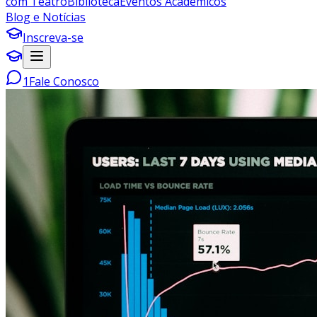
com Teatro
Biblioteca
Eventos Acadêmicos
Blog e Notícias
Inscreva-se
1
Fale Conosco