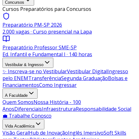
Concursos
Cursos Preparatórios para Concursos
Preparatório PM-SP 2026
2.000 vagas · Curso presencial na Lapa
Preparatório Professor SME-SP
Ed. Infantil e Fundamental I · 140 horas
Vestibular & Ingresso
✨ Inscreva-se no Vestibular
Vestibular Digital
Ingresso
pelo ENEM
Transferência
Segunda Graduação
Bolsas e
Financiamentos
Como Ingressar
A Faculdade
Quem Somos
Nossa História - 100
Anos
Diferenciais
Infraestrutura
Responsabilidade Social
💼 Trabalhe Conosco
Vida Acadêmica
Visão Geral
Hub de Inovação
Inglês Imersivo
Soft Skills