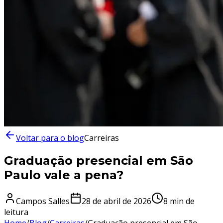
Voltar para o blog
Carreiras
Graduação presencial em São
Paulo vale a pena?
Campos Salles
28 de abril de 2026
8
min de
leitura
Home
/
Blog
/
Carreiras
/
Graduação presencial em São