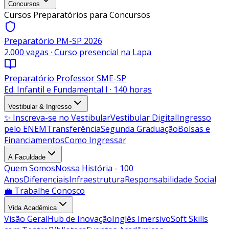
Concursos
Cursos Preparatórios para Concursos
Preparatório PM-SP 2026
2.000 vagas · Curso presencial na Lapa
Preparatório Professor SME-SP
Ed. Infantil e Fundamental I · 140 horas
Vestibular & Ingresso
✨ Inscreva-se no Vestibular
Vestibular Digital
Ingresso
pelo ENEM
Transferência
Segunda Graduação
Bolsas e
Financiamentos
Como Ingressar
A Faculdade
Quem Somos
Nossa História - 100
Anos
Diferenciais
Infraestrutura
Responsabilidade Social
💼 Trabalhe Conosco
Vida Acadêmica
Visão Geral
Hub de Inovação
Inglês Imersivo
Soft Skills