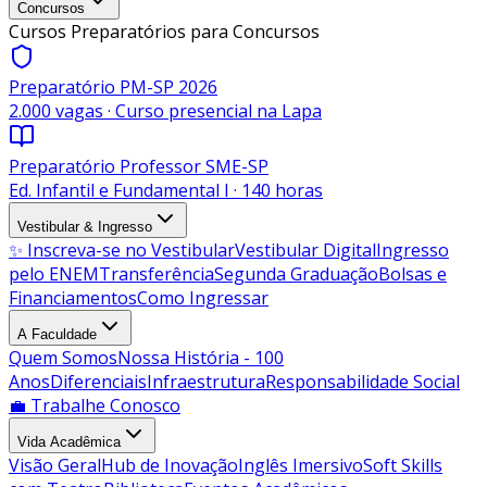
Concursos
Cursos Preparatórios para Concursos
Preparatório PM-SP 2026
2.000 vagas · Curso presencial na Lapa
Preparatório Professor SME-SP
Ed. Infantil e Fundamental I · 140 horas
Vestibular & Ingresso
✨ Inscreva-se no Vestibular
Vestibular Digital
Ingresso
pelo ENEM
Transferência
Segunda Graduação
Bolsas e
Financiamentos
Como Ingressar
A Faculdade
Quem Somos
Nossa História - 100
Anos
Diferenciais
Infraestrutura
Responsabilidade Social
💼 Trabalhe Conosco
Vida Acadêmica
Visão Geral
Hub de Inovação
Inglês Imersivo
Soft Skills