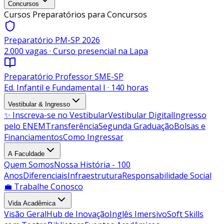
Concursos
Cursos Preparatórios para Concursos
Preparatório PM-SP 2026
2.000 vagas · Curso presencial na Lapa
Preparatório Professor SME-SP
Ed. Infantil e Fundamental I · 140 horas
Vestibular & Ingresso
✨ Inscreva-se no Vestibular
Vestibular Digital
Ingresso
pelo ENEM
Transferência
Segunda Graduação
Bolsas e
Financiamentos
Como Ingressar
A Faculdade
Quem Somos
Nossa História - 100
Anos
Diferenciais
Infraestrutura
Responsabilidade Social
💼 Trabalhe Conosco
Vida Acadêmica
Visão Geral
Hub de Inovação
Inglês Imersivo
Soft Skills