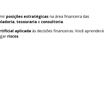
mir
posições estratégicas
na área financeira das
oladoria
,
tesouraria
e
consultoria
.
rtificial aplicada
às decisões financeiras. Você aprenderá
igar
riscos
.