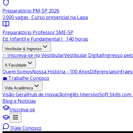
Preparatório PM-SP 2026
2.000 vagas · Curso presencial na Lapa
Preparatório Professor SME-SP
Ed. Infantil e Fundamental I · 140 horas
Vestibular & Ingresso
✨ Inscreva-se no Vestibular
Vestibular Digital
Ingresso pe
A Faculdade
Quem Somos
Nossa História - 100 Anos
Diferenciais
Infraes
💼 Trabalhe Conosco
Vida Acadêmica
Visão Geral
Hub de Inovação
Inglês Imersivo
Soft Skills com
Blog e Notícias
Inscreva-se
1
Fale Conosco