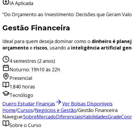
IA Aplicada
"Do Orçamento ao Investimento: Decisões que Geram Valo
Gestão Financeira
Ideal para quem deseja dominar como o
dinheiro é plane
orçamento
e
riscos
, usando a
inteligência artificial ge
4 semestres (2 anos)
Noturno: 19h10 às 22h
Presencial
1.840 horas
Tecnólogo
Quero Estudar Finanças
Ver Bolsas Disponíveis
Home
/
Cursos
/
Negócios e Gestão
/
Gestão Financeira
Navegue:
Sobre
Mercado
Diferenciais
Habilidades
Grade
Coor
Sobre o Curso