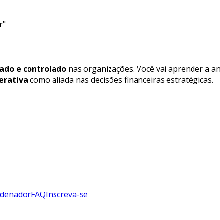
r"
jado e controlado
nas organizações. Você vai aprender a an
nerativa
como aliada nas decisões financeiras estratégicas.
denador
FAQ
Inscreva-se