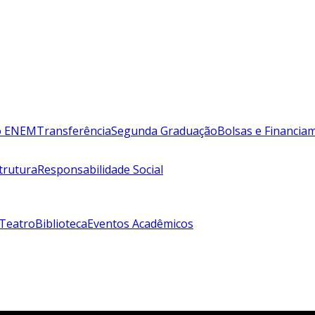
lo ENEM
Transferência
Segunda Graduação
Bolsas e Financia
trutura
Responsabilidade Social
 Teatro
Biblioteca
Eventos Acadêmicos