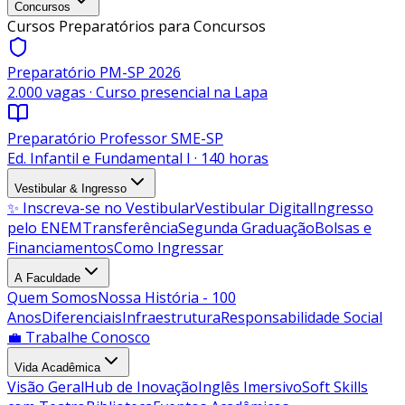
Concursos
Cursos Preparatórios para Concursos
Preparatório PM-SP 2026
2.000 vagas · Curso presencial na Lapa
Preparatório Professor SME-SP
Ed. Infantil e Fundamental I · 140 horas
Vestibular & Ingresso
✨ Inscreva-se no Vestibular
Vestibular Digital
Ingresso
pelo ENEM
Transferência
Segunda Graduação
Bolsas e
Financiamentos
Como Ingressar
A Faculdade
Quem Somos
Nossa História - 100
Anos
Diferenciais
Infraestrutura
Responsabilidade Social
💼 Trabalhe Conosco
Vida Acadêmica
Visão Geral
Hub de Inovação
Inglês Imersivo
Soft Skills