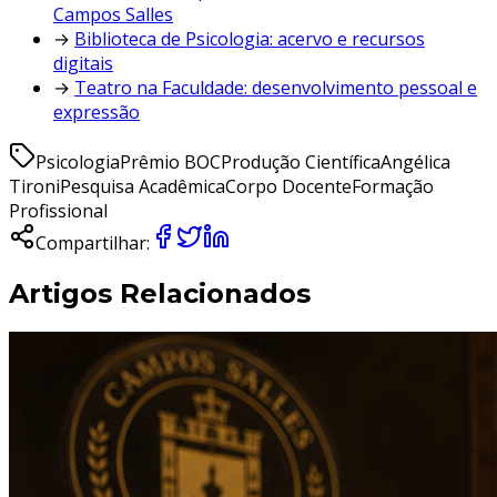
Campos Salles
→
Biblioteca de Psicologia: acervo e recursos
digitais
→
Teatro na Faculdade: desenvolvimento pessoal e
expressão
Psicologia
Prêmio BOC
Produção Científica
Angélica
Tironi
Pesquisa Acadêmica
Corpo Docente
Formação
Profissional
Compartilhar:
Artigos Relacionados