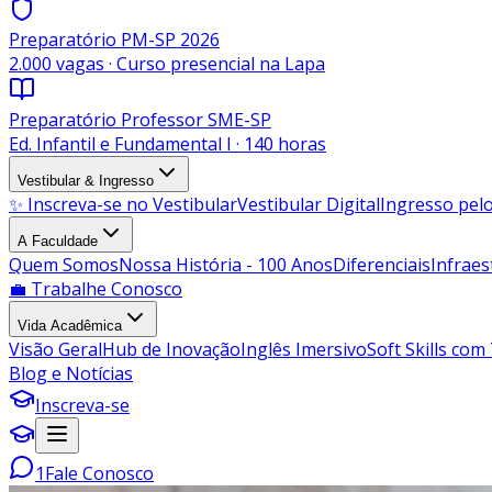
Preparatório PM-SP 2026
2.000 vagas · Curso presencial na Lapa
Preparatório Professor SME-SP
Ed. Infantil e Fundamental I · 140 horas
Vestibular & Ingresso
✨ Inscreva-se no Vestibular
Vestibular Digital
Ingresso pe
A Faculdade
Quem Somos
Nossa História - 100 Anos
Diferenciais
Infraes
💼 Trabalhe Conosco
Vida Acadêmica
Visão Geral
Hub de Inovação
Inglês Imersivo
Soft Skills com
Blog e Notícias
Inscreva-se
1
Fale Conosco