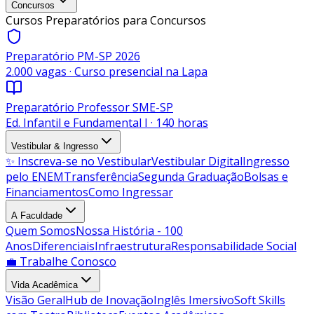
Concursos
Cursos Preparatórios para Concursos
Preparatório PM-SP 2026
2.000 vagas · Curso presencial na Lapa
Preparatório Professor SME-SP
Ed. Infantil e Fundamental I · 140 horas
Vestibular & Ingresso
✨ Inscreva-se no Vestibular
Vestibular Digital
Ingresso
pelo ENEM
Transferência
Segunda Graduação
Bolsas e
Financiamentos
Como Ingressar
A Faculdade
Quem Somos
Nossa História - 100
Anos
Diferenciais
Infraestrutura
Responsabilidade Social
💼 Trabalhe Conosco
Vida Acadêmica
Visão Geral
Hub de Inovação
Inglês Imersivo
Soft Skills