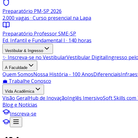
Preparatório PM-SP 2026
2.000 vagas · Curso presencial na Lapa
Preparatório Professor SME-SP
Ed. Infantil e Fundamental I · 140 horas
Vestibular & Ingresso
✨ Inscreva-se no Vestibular
Vestibular Digital
Ingresso pe
A Faculdade
Quem Somos
Nossa História - 100 Anos
Diferenciais
Infraes
💼 Trabalhe Conosco
Vida Acadêmica
Visão Geral
Hub de Inovação
Inglês Imersivo
Soft Skills com
Blog e Notícias
Inscreva-se