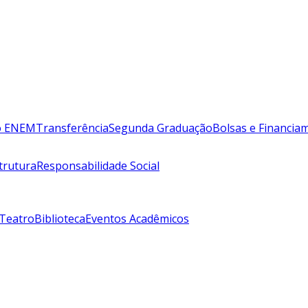
lo ENEM
Transferência
Segunda Graduação
Bolsas e Financia
trutura
Responsabilidade Social
 Teatro
Biblioteca
Eventos Acadêmicos