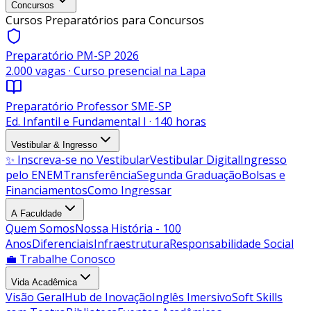
Concursos
Cursos Preparatórios para Concursos
Preparatório PM-SP 2026
2.000 vagas · Curso presencial na Lapa
Preparatório Professor SME-SP
Ed. Infantil e Fundamental I · 140 horas
Vestibular & Ingresso
✨ Inscreva-se no Vestibular
Vestibular Digital
Ingresso
pelo ENEM
Transferência
Segunda Graduação
Bolsas e
Financiamentos
Como Ingressar
A Faculdade
Quem Somos
Nossa História - 100
Anos
Diferenciais
Infraestrutura
Responsabilidade Social
💼 Trabalhe Conosco
Vida Acadêmica
Visão Geral
Hub de Inovação
Inglês Imersivo
Soft Skills