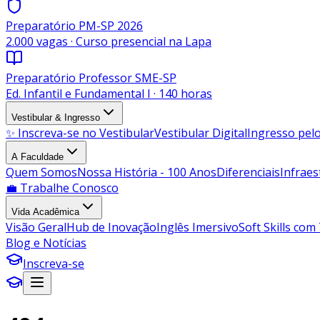
Preparatório PM-SP 2026
2.000 vagas · Curso presencial na Lapa
Preparatório Professor SME-SP
Ed. Infantil e Fundamental I · 140 horas
Vestibular & Ingresso
✨ Inscreva-se no Vestibular
Vestibular Digital
Ingresso pe
A Faculdade
Quem Somos
Nossa História - 100 Anos
Diferenciais
Infraes
💼 Trabalhe Conosco
Vida Acadêmica
Visão Geral
Hub de Inovação
Inglês Imersivo
Soft Skills com
Blog e Notícias
Inscreva-se