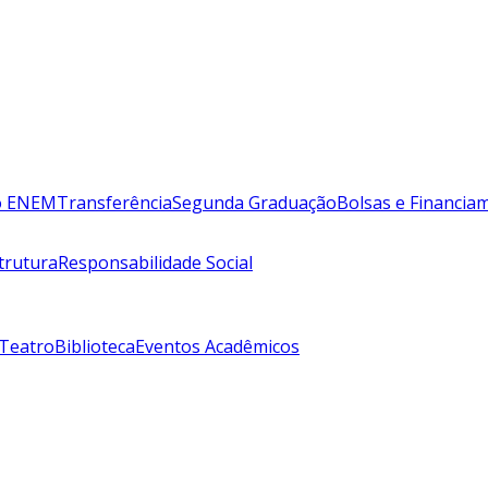
lo ENEM
Transferência
Segunda Graduação
Bolsas e Financia
trutura
Responsabilidade Social
 Teatro
Biblioteca
Eventos Acadêmicos