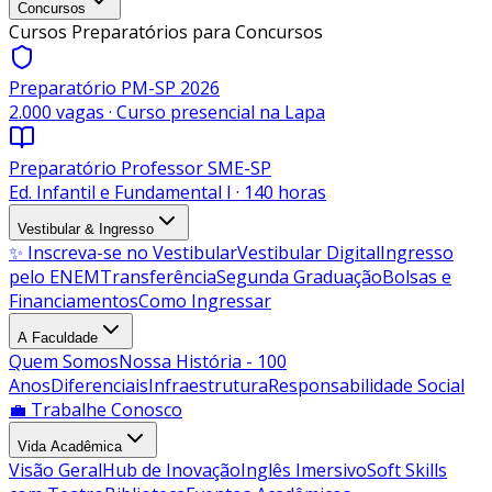
Concursos
Cursos Preparatórios para Concursos
Preparatório PM-SP 2026
2.000 vagas · Curso presencial na Lapa
Preparatório Professor SME-SP
Ed. Infantil e Fundamental I · 140 horas
Vestibular & Ingresso
✨ Inscreva-se no Vestibular
Vestibular Digital
Ingresso
pelo ENEM
Transferência
Segunda Graduação
Bolsas e
Financiamentos
Como Ingressar
A Faculdade
Quem Somos
Nossa História - 100
Anos
Diferenciais
Infraestrutura
Responsabilidade Social
💼 Trabalhe Conosco
Vida Acadêmica
Visão Geral
Hub de Inovação
Inglês Imersivo
Soft Skills