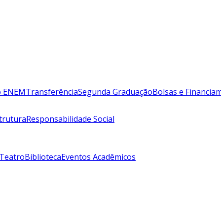
lo ENEM
Transferência
Segunda Graduação
Bolsas e Financia
trutura
Responsabilidade Social
 Teatro
Biblioteca
Eventos Acadêmicos