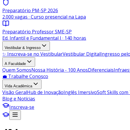
Preparatório PM-SP 2026
2.000 vagas · Curso presencial na Lapa
Preparatório Professor SME-SP
Ed. Infantil e Fundamental I · 140 horas
Vestibular & Ingresso
✨ Inscreva-se no Vestibular
Vestibular Digital
Ingresso pe
A Faculdade
Quem Somos
Nossa História - 100 Anos
Diferenciais
Infraes
💼 Trabalhe Conosco
Vida Acadêmica
Visão Geral
Hub de Inovação
Inglês Imersivo
Soft Skills com
Blog e Notícias
Inscreva-se