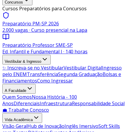
Concursos
Cursos Preparatórios para Concursos
Preparatório PM-SP 2026
2.000 vagas · Curso presencial na Lapa
Preparatório Professor SME-SP
Ed. Infantil e Fundamental I · 140 horas
Vestibular & Ingresso
✨ Inscreva-se no Vestibular
Vestibular Digital
Ingresso
pelo ENEM
Transferência
Segunda Graduação
Bolsas e
Financiamentos
Como Ingressar
A Faculdade
Quem Somos
Nossa História - 100
Anos
Diferenciais
Infraestrutura
Responsabilidade Social
💼 Trabalhe Conosco
Vida Acadêmica
Visão Geral
Hub de Inovação
Inglês Imersivo
Soft Skills