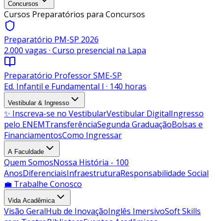
Concursos
Cursos Preparatórios para Concursos
Preparatório PM-SP 2026
2.000 vagas · Curso presencial na Lapa
Preparatório Professor SME-SP
Ed. Infantil e Fundamental I · 140 horas
Vestibular & Ingresso
✨ Inscreva-se no Vestibular
Vestibular Digital
Ingresso
pelo ENEM
Transferência
Segunda Graduação
Bolsas e
Financiamentos
Como Ingressar
A Faculdade
Quem Somos
Nossa História - 100
Anos
Diferenciais
Infraestrutura
Responsabilidade Social
💼 Trabalhe Conosco
Vida Acadêmica
Visão Geral
Hub de Inovação
Inglês Imersivo
Soft Skills